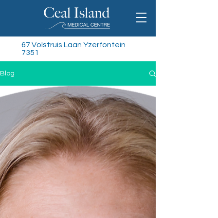
67 Volstruis Laan Yzerfontein
7351
Blog