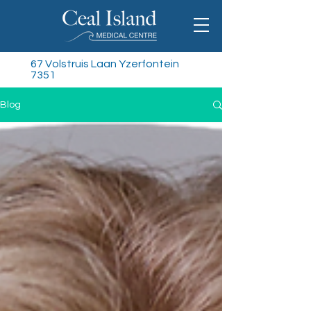
67 Volstruis Laan Yzerfontein
7351
Blog